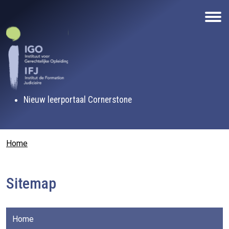
Overslaan en naar de inhoud gaan
Nieuw leerportaal Cornerstone
Kruimelpad
Home
Sitemap
Home