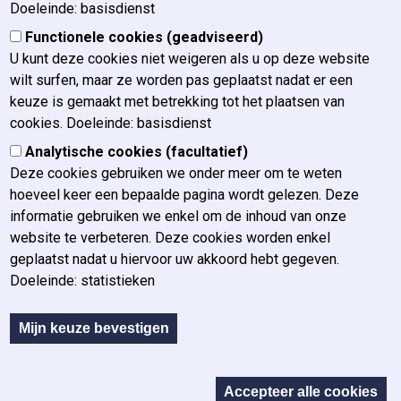
Doeleinde: basisdienst
Huisstijl
Functionele cookies (geadviseerd)
Nieuws
U kunt deze cookies niet weigeren als u op deze website
Vacatures
wilt surfen, maar ze worden pas geplaatst nadat er een
FAQ / Contact
keuze is gemaakt met betrekking tot het plaatsen van
cookies. Doeleinde: basisdienst
Ons contacteren
Ons bereiken
Analytische cookies (facultatief)
Pers
Deze cookies gebruiken we onder meer om te weten
Klachten
hoeveel keer een bepaalde pagina wordt gelezen. Deze
Disclaimer betreffende e-mails
informatie gebruiken we enkel om de inhoud van onze
website te verbeteren. Deze cookies worden enkel
geplaatst nadat u hiervoor uw akkoord hebt gegeven.
Doeleinde: statistieken
Sous-pied de page
Sitemap
Cookies
Mijn keuze bevestigen
Privacy policy
Huishoudelijk reglement
T
Verklaring van toegankelijkheid
Accepteer alle cookies