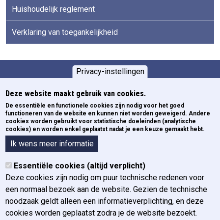
Huishoudelijk reglement
Verklaring van toegankelijkheid
Privacy-instellingen
Opleidingen
Pied de page
Deze website maakt gebruik van cookies.
De essentiële en functionele cookies zijn nodig voor het goed
Newsletters
functioneren van de website en kunnen niet worden geweigerd. Andere
ECE
cookies worden gebruikt voor statistische doeleinden (analytische
cookies) en worden enkel geplaatst nadat je een keuze gemaakt hebt.
Formulieren
Over het IGO
Ik wens meer informatie
Organogram
Essentiële cookies (altijd verplicht)
Organen
Deze cookies zijn nodig om puur technische redenen voor
Geschiedenis
een normaal bezoek aan de website. Gezien de technische
Missie, visie en waarden
noodzaak geldt alleen een informatieverplichting, en deze
Jaarverslag
cookies worden geplaatst zodra je de website bezoekt.
Beleidsplan