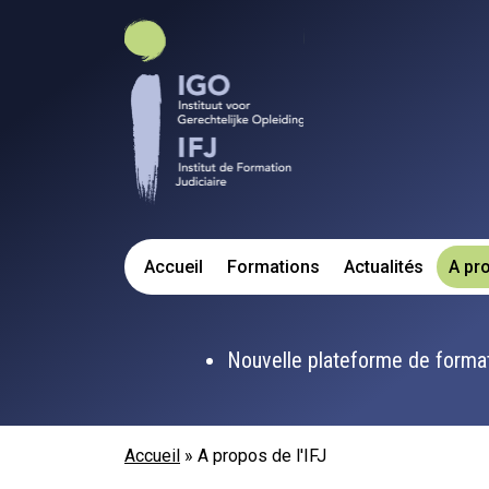
Aller au contenu principal
Navigation principale
Accueil
Formations
Actualités
A pro
Nouvelle plateforme de forma
Fil d'Ariane
Accueil
A propos de l'IFJ