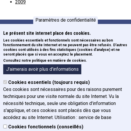
2009
Paramètres de confidentialité
Le présent site internet place des cookies.
Formations
Pied de page
Les cookies essentiels et fonctionnels sont nécessaires au bon
fonctionnement du site Internet et ne peuvent pas être refusés. D’autres
Newsletters
cookies sont utilisés à des fins statistiques (cookies d’analyse) et ne
ECE
seront placés que si vous en acceptez le placement.
Consultez notre politique en matière de cookies.
Formulaires
A propos de l'IFJ
J'aimerais avoir plus d'informations
Organigramme
Cookies essentiels (toujours requis)
Organes
Ces cookies sont nécessaires pour des raisons purement
Historique
techniques pour une visite normale du site Internet. Vu la
Mission, vision et valeurs
nécessité technique, seule une obligation d'information
Rapport annuel
s'applique, et ces cookies sont placés dès que vous
Plan de gestion
accédez au site Internet. Utilisation : service de base
Charte graphique
Cookies fonctionnels (conseillés)
Actualités