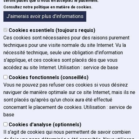
ECE
seront placés que si vous en acceptez le placement.
Consultez notre politique en matière de cookies.
Formulaires
A propos de l'IFJ
J'aimerais avoir plus d'informations
Organigramme
Cookies essentiels (toujours requis)
Organes
Ces cookies sont nécessaires pour des raisons purement
Historique
techniques pour une visite normale du site Internet. Vu la
Mission, vision et valeurs
nécessité technique, seule une obligation d'information
Rapport annuel
s'applique, et ces cookies sont placés dès que vous
Plan de gestion
accédez au site Internet. Utilisation : service de base
Charte graphique
Cookies fonctionnels (conseillés)
Actualités
Vous ne pouvez pas refuser ces cookies si vous désirez
Postes vacants
naviguer de manière optimale sur ce site Internet, mais ils ne
FAQ / Contact
sont placés qu'après qu'un choix aura été effectué
concernant le placement de cookies. Utilisation : service de
Nous contacter
base
Nous atteindre
Cookies d'analyse (optionnels)
Presse
Il s'agit de cookies qui nous permettent de savoir combien
Plaintes