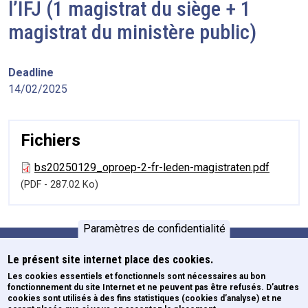
l’IFJ (1 magistrat du siège + 1
magistrat du ministère public)
Deadline
14/02/2025
Fichiers
bs20250129_oproep-2-fr-leden-magistraten.pdf
(PDF - 287.02 Ko)
Paramètres de confidentialité
Le présent site internet place des cookies.
Formations
Pied de page
Les cookies essentiels et fonctionnels sont nécessaires au bon
fonctionnement du site Internet et ne peuvent pas être refusés. D’autres
Newsletters
cookies sont utilisés à des fins statistiques (cookies d’analyse) et ne