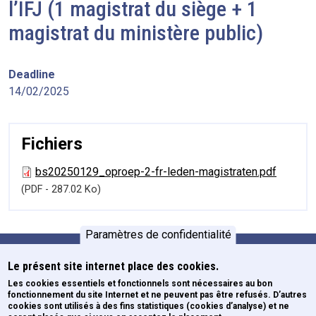
l’IFJ (1 magistrat du siège + 1
magistrat du ministère public)
Deadline
14/02/2025
Fichiers
bs20250129_oproep-2-fr-leden-magistraten.pdf
(PDF - 287.02 Ko)
Paramètres de confidentialité
Le présent site internet place des cookies.
Formations
Pied de page
Les cookies essentiels et fonctionnels sont nécessaires au bon
fonctionnement du site Internet et ne peuvent pas être refusés. D’autres
Newsletters
cookies sont utilisés à des fins statistiques (cookies d’analyse) et ne