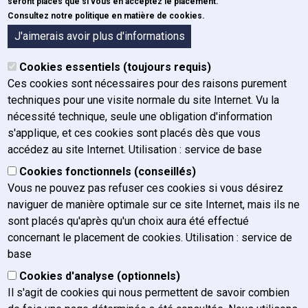
ECE
seront placés que si vous en acceptez le placement.
Consultez notre politique en matière de cookies.
Formulaires
A propos de l'IFJ
J'aimerais avoir plus d'informations
Organigramme
Cookies essentiels (toujours requis)
Organes
Ces cookies sont nécessaires pour des raisons purement
Historique
techniques pour une visite normale du site Internet. Vu la
Mission, vision et valeurs
nécessité technique, seule une obligation d'information
Rapport annuel
s'applique, et ces cookies sont placés dès que vous
Plan de gestion
accédez au site Internet. Utilisation : service de base
Charte graphique
Cookies fonctionnels (conseillés)
Actualités
Vous ne pouvez pas refuser ces cookies si vous désirez
Postes vacants
naviguer de manière optimale sur ce site Internet, mais ils ne
FAQ / Contact
sont placés qu'après qu'un choix aura été effectué
concernant le placement de cookies. Utilisation : service de
Nous contacter
base
Nous atteindre
Cookies d'analyse (optionnels)
Presse
Il s'agit de cookies qui nous permettent de savoir combien
Plaintes