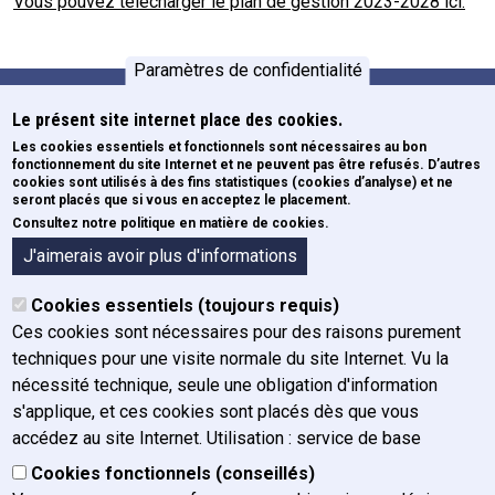
Vous pouvez télécharger le plan de gestion 2023-2028 ici.
Paramètres de confidentialité
Le présent site internet place des cookies.
Formations
Pied de page
Les cookies essentiels et fonctionnels sont nécessaires au bon
fonctionnement du site Internet et ne peuvent pas être refusés. D’autres
Newsletters
cookies sont utilisés à des fins statistiques (cookies d’analyse) et ne
ECE
seront placés que si vous en acceptez le placement.
Consultez notre politique en matière de cookies.
Formulaires
A propos de l'IFJ
J'aimerais avoir plus d'informations
Organigramme
Cookies essentiels (toujours requis)
Organes
Ces cookies sont nécessaires pour des raisons purement
Historique
techniques pour une visite normale du site Internet. Vu la
Mission, vision et valeurs
nécessité technique, seule une obligation d'information
Rapport annuel
s'applique, et ces cookies sont placés dès que vous
Plan de gestion
accédez au site Internet. Utilisation : service de base
Charte graphique
Cookies fonctionnels (conseillés)
Actualités