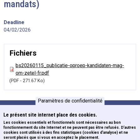
mandats)
Deadline
04/02/2026
Fichiers
bs20260115_publicatie-oproep-kandidaten-mag-
om-zetel-fr.pdf
(PDF - 271.67 Ko)
Paramètres de confidentialité
Le présent site internet place des cookies.
Formations
Pied de page
Les cookies essentiels et fonctionnels sont nécessaires au bon
fonctionnement du site Internet et ne peuvent pas être refusés. D’autres
Newsletters
cookies sont utilisés à des fins statistiques (cookies d’analyse) et ne
ECE
seront placés que si vous en acceptez le placement.