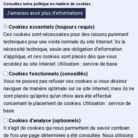
Consultez notre politique en matière de cookies.
Formulaires
A propos de l'IFJ
J'aimerais avoir plus d'informations
Organigramme
Cookies essentiels (toujours requis)
Organes
Ces cookies sont nécessaires pour des raisons purement
Historique
techniques pour une visite normale du site Internet. Vu la
Mission, vision et valeurs
nécessité technique, seule une obligation d'information
Rapport annuel
s'applique, et ces cookies sont placés dès que vous
Plan de gestion
accédez au site Internet. Utilisation : service de base
Charte graphique
Cookies fonctionnels (conseillés)
Actualités
Vous ne pouvez pas refuser ces cookies si vous désirez
Postes vacants
naviguer de manière optimale sur ce site Internet, mais ils ne
FAQ / Contact
sont placés qu'après qu'un choix aura été effectué
concernant le placement de cookies. Utilisation : service de
Nous contacter
base
Nous atteindre
Cookies d'analyse (optionnels)
Presse
Il s'agit de cookies qui nous permettent de savoir combien
Plaintes
de fois une page déterminée a été consultée. Nous utilisons
Confidentialité des courriels