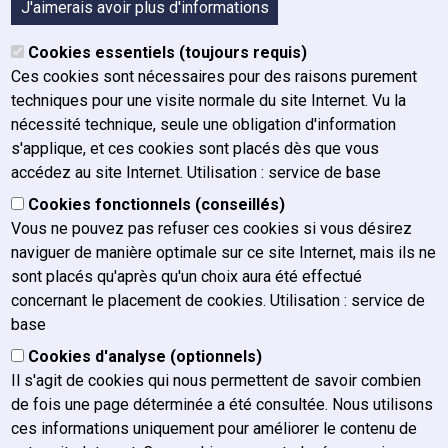
A propos de l'IFJ
J'aimerais avoir plus d'informations
Organigramme
Cookies essentiels (toujours requis)
Organes
Ces cookies sont nécessaires pour des raisons purement
Historique
techniques pour une visite normale du site Internet. Vu la
Mission, vision et valeurs
nécessité technique, seule une obligation d'information
Rapport annuel
s'applique, et ces cookies sont placés dès que vous
Plan de gestion
accédez au site Internet. Utilisation : service de base
Charte graphique
Cookies fonctionnels (conseillés)
Actualités
Vous ne pouvez pas refuser ces cookies si vous désirez
Postes vacants
naviguer de manière optimale sur ce site Internet, mais ils ne
FAQ / Contact
sont placés qu'après qu'un choix aura été effectué
concernant le placement de cookies. Utilisation : service de
Nous contacter
base
Nous atteindre
Cookies d'analyse (optionnels)
Presse
Il s'agit de cookies qui nous permettent de savoir combien
Plaintes
de fois une page déterminée a été consultée. Nous utilisons
Confidentialité des courriels
ces informations uniquement pour améliorer le contenu de