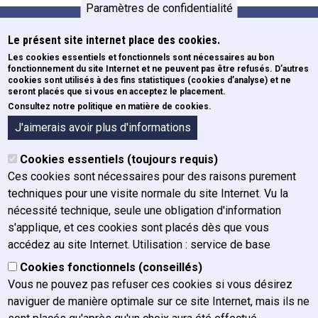
Paramètres de confidentialité
Le présent site internet place des cookies.
Formations
Pied de page
Les cookies essentiels et fonctionnels sont nécessaires au bon
fonctionnement du site Internet et ne peuvent pas être refusés. D’autres
Newsletters
cookies sont utilisés à des fins statistiques (cookies d’analyse) et ne
ECE
seront placés que si vous en acceptez le placement.
Consultez notre politique en matière de cookies.
Formulaires
A propos de l'IFJ
J'aimerais avoir plus d'informations
Organigramme
Cookies essentiels (toujours requis)
Organes
Ces cookies sont nécessaires pour des raisons purement
Historique
techniques pour une visite normale du site Internet. Vu la
Mission, vision et valeurs
nécessité technique, seule une obligation d'information
Rapport annuel
s'applique, et ces cookies sont placés dès que vous
Plan de gestion
accédez au site Internet. Utilisation : service de base
Charte graphique
Cookies fonctionnels (conseillés)
Actualités
Vous ne pouvez pas refuser ces cookies si vous désirez
Postes vacants
naviguer de manière optimale sur ce site Internet, mais ils ne
FAQ / Contact