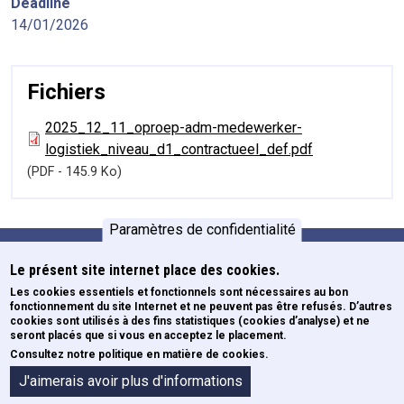
Deadline
14/01/2026
Fichiers
2025_12_11_oproep-adm-medewerker-
logistiek_niveau_d1_contractueel_def.pdf
(PDF - 145.9 Ko)
Paramètres de confidentialité
Le présent site internet place des cookies.
Formations
Pied de page
Les cookies essentiels et fonctionnels sont nécessaires au bon
fonctionnement du site Internet et ne peuvent pas être refusés. D’autres
Newsletters
cookies sont utilisés à des fins statistiques (cookies d’analyse) et ne
ECE
seront placés que si vous en acceptez le placement.
Consultez notre politique en matière de cookies.
Formulaires
A propos de l'IFJ
J'aimerais avoir plus d'informations