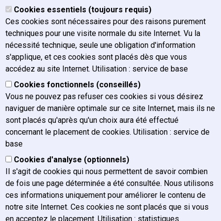
Organigramme
Cookies essentiels (toujours requis)
Organes
Ces cookies sont nécessaires pour des raisons purement
Historique
techniques pour une visite normale du site Internet. Vu la
Mission, vision et valeurs
nécessité technique, seule une obligation d'information
Rapport annuel
s'applique, et ces cookies sont placés dès que vous
Plan de gestion
accédez au site Internet. Utilisation : service de base
Charte graphique
Cookies fonctionnels (conseillés)
Actualités
Vous ne pouvez pas refuser ces cookies si vous désirez
Postes vacants
naviguer de manière optimale sur ce site Internet, mais ils ne
FAQ / Contact
sont placés qu'après qu'un choix aura été effectué
concernant le placement de cookies. Utilisation : service de
Nous contacter
base
Nous atteindre
Cookies d'analyse (optionnels)
Presse
Il s'agit de cookies qui nous permettent de savoir combien
Plaintes
de fois une page déterminée a été consultée. Nous utilisons
Confidentialité des courriels
ces informations uniquement pour améliorer le contenu de
notre site Internet. Ces cookies ne sont placés que si vous
en acceptez le placement. Utilisation : statistiques